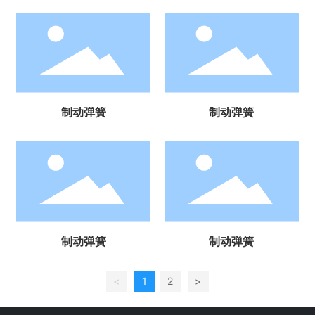
制动弹簧
制动弹簧
制动弹簧
制动弹簧
<
1
2
>